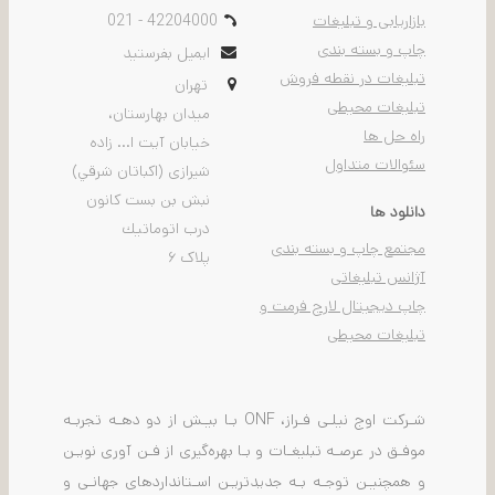
بازاریابی و تبلیغات
021 - 42204000
چاپ و بسته بندی
ایمیل بفرستید
تبلیغات در نقطه فروش
تهران
تبلیغات محیطی
ميدان بهارستان،
راه حل ها
خيابان آیت ا... زاده
سئوالات متداول
شیرازی (اكباتان شرقي)
نبش بن بست كانون
دانلود ها
درب اتوماتيك
مجتمع چاپ و بسته بندی
پلاک ۶
آژانس تبلیغاتی
چاپ دیجیتال لارج فرمت و
تبلیغات محیطی
شـرکت اوج نیلـی فـراز، ONF بـا بیـش از دو دهـه تجربـه
موفـق در عرصـه تبلیغـات و بـا بهره‌گیری از فـن آوری نویـن
و همچنیـن توجـه بـه جدیدتریـن اسـتانداردهای جهانـی و