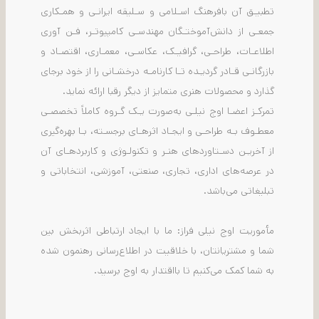
تطبیـق آن بافرهنگ اسـلامی و سـلیقه ایرانـی و همـکاری
جمعـی از دانش‌آموختـگان مهندسـی کامپیوتـر، فـن آوری
اطلاعـات، طراحـی، گرافیـک، عکاسـی، معمـاری، اقتصـاد و
بازرگانـی قـادر گردیـده تـا کارنامـه درخشـانی را از خود برجای
گذارد و محصولات هنری متمایز از دیگر رقبا ارائه نماید.
تمرکـز اعضـا اوج نیلـی به‌صورت یـک گـروه کاملاً تخصصـی
معطـوف بـه طراحـی و ایجـاد اثرهـای برجسـته، بـا بهره‌گیری
از آخریـن دسـتاوردهای هنـر و تکنولـوژی و کاربردهـای آن
در عرصه‌های اداری، تجاری، صنعتی، آموزشی، انتخاباتی و
تبلیغاتی می‌باشد.
مأموریت اوج نیلی فراز: ما با ایجاد ارتباطی اثربخش بین
شما و مشتریانتان، با خلاقیت در اطلاع‌رسانی رهنمون شده
به شما کمک می‌کنیم تا بااقتدار به اوج برسید.