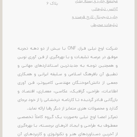
مجتمع چاپ و بسته بندی
پلاک ۶
آژانس تبلیغاتی
چاپ دیجیتال لارج فرمت و
تبلیغات محیطی
شـرکت اوج نیلـی فـراز، ONF بـا بیـش از دو دهـه تجربـه
موفـق در عرصـه تبلیغـات و بـا بهره‌گیری از فـن آوری نویـن
و همچنیـن توجـه بـه جدیدتریـن اسـتانداردهای جهانـی و
تطبیـق آن بافرهنگ اسـلامی و سـلیقه ایرانـی و همـکاری
جمعـی از دانش‌آموختـگان مهندسـی کامپیوتـر، فـن آوری
اطلاعـات، طراحـی، گرافیـک، عکاسـی، معمـاری، اقتصـاد و
بازرگانـی قـادر گردیـده تـا کارنامـه درخشـانی را از خود برجای
گذارد و محصولات هنری متمایز از دیگر رقبا ارائه نماید.
تمرکـز اعضـا اوج نیلـی به‌صورت یـک گـروه کاملاً تخصصـی
معطـوف بـه طراحـی و ایجـاد اثرهـای برجسـته، بـا بهره‌گیری
از آخریـن دسـتاوردهای هنـر و تکنولـوژی و کاربردهـای آن