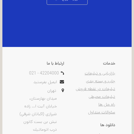
خدمات
ارتباط با ما
بازاریابی و تبلیغات
021 - 42204000
چاپ و بسته بندی
ایمیل بفرستید
تبلیغات در نقطه فروش
تهران
تبلیغات محیطی
ميدان بهارستان،
راه حل ها
خيابان آیت ا... زاده
سئوالات متداول
شیرازی (اكباتان شرقي)
نبش بن بست كانون
دانلود ها
درب اتوماتيك