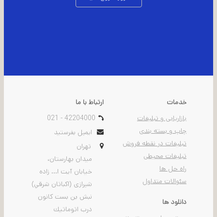
خدمات
ارتباط با ما
بازاریابی و تبلیغات
021 - 42204000
چاپ و بسته بندی
ایمیل بفرستید
تبلیغات در نقطه فروش
تهران
تبلیغات محیطی
ميدان بهارستان،
راه حل ها
خيابان آیت ا... زاده
سئوالات متداول
شیرازی (اكباتان شرقي)
نبش بن بست كانون
دانلود ها
درب اتوماتيك