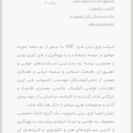
مجتمع چاپ و بسته بندی
پلاک ۶
آژانس تبلیغاتی
چاپ دیجیتال لارج فرمت و
تبلیغات محیطی
شـرکت اوج نیلـی فـراز، ONF بـا بیـش از دو دهـه تجربـه
موفـق در عرصـه تبلیغـات و بـا بهره‌گیری از فـن آوری نویـن
و همچنیـن توجـه بـه جدیدتریـن اسـتانداردهای جهانـی و
تطبیـق آن بافرهنگ اسـلامی و سـلیقه ایرانـی و همـکاری
جمعـی از دانش‌آموختـگان مهندسـی کامپیوتـر، فـن آوری
اطلاعـات، طراحـی، گرافیـک، عکاسـی، معمـاری، اقتصـاد و
بازرگانـی قـادر گردیـده تـا کارنامـه درخشـانی را از خود برجای
گذارد و محصولات هنری متمایز از دیگر رقبا ارائه نماید.
تمرکـز اعضـا اوج نیلـی به‌صورت یـک گـروه کاملاً تخصصـی
معطـوف بـه طراحـی و ایجـاد اثرهـای برجسـته، بـا بهره‌گیری
از آخریـن دسـتاوردهای هنـر و تکنولـوژی و کاربردهـای آن