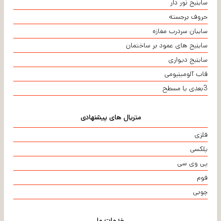
ساینیج نور دار
حروف برجسته
سایبان سردرب مغازه
ساینیج های عمود بر ساختمان
ساینیج دیواری
قاب آلومینیومی
3بعدی یا مسطح
متریال های پیشنهادی
فلزی
پلکسی
پی وی سی
فوم
چوبی
خدمات ما