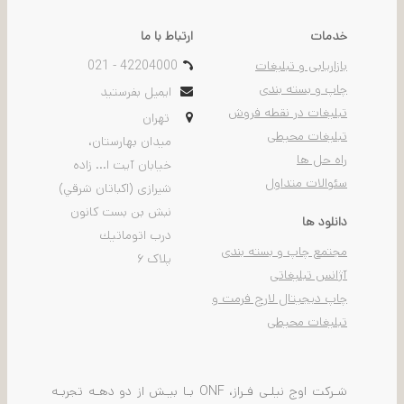
خدمات
ارتباط با ما
بازاریابی و تبلیغات
021 - 42204000
چاپ و بسته بندی
ایمیل بفرستید
تبلیغات در نقطه فروش
تهران
تبلیغات محیطی
ميدان بهارستان،
راه حل ها
خيابان آیت ا... زاده
سئوالات متداول
شیرازی (اكباتان شرقي)
نبش بن بست كانون
دانلود ها
درب اتوماتيك
مجتمع چاپ و بسته بندی
پلاک ۶
آژانس تبلیغاتی
چاپ دیجیتال لارج فرمت و
تبلیغات محیطی
شـرکت اوج نیلـی فـراز، ONF بـا بیـش از دو دهـه تجربـه