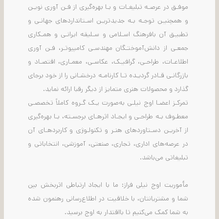
موفـق در عرصـه تبلیغـات و بـا بهره‌گیری از فـن آوری نویـن
و همچنیـن توجـه بـه جدیدتریـن اسـتانداردهای جهانـی و
تطبیـق آن بافرهنگ اسـلامی و سـلیقه ایرانـی و همـکاری
جمعـی از دانش‌آموختـگان مهندسـی کامپیوتـر، فـن آوری
اطلاعـات، طراحـی، گرافیـک، عکاسـی، معمـاری، اقتصـاد و
بازرگانـی قـادر گردیـده تـا کارنامـه درخشـانی را از خود برجای
گذارد و محصولات هنری متمایز از دیگر رقبا ارائه نماید.
تمرکـز اعضـا اوج نیلـی به‌صورت یـک گـروه کاملاً تخصصـی
معطـوف بـه طراحـی و ایجـاد اثرهـای برجسـته، بـا بهره‌گیری
از آخریـن دسـتاوردهای هنـر و تکنولـوژی و کاربردهـای آن
در عرصه‌های اداری، تجاری، صنعتی، آموزشی، انتخاباتی و
تبلیغاتی می‌باشد.
مأموریت اوج نیلی فراز: ما با ایجاد ارتباطی اثربخش بین
شما و مشتریانتان، با خلاقیت در اطلاع‌رسانی رهنمون شده
به شما کمک می‌کنیم تا بااقتدار به اوج برسید.