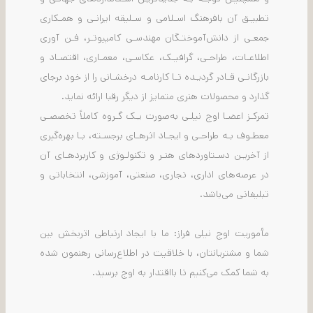
تطبیـق آن بافرهنگ اسـلامی و سـلیقه ایرانـی و همـکاری
جمعـی از دانش‌آموختـگان مهندسـی کامپیوتـر، فـن آوری
اطلاعـات، طراحـی، گرافیـک، عکاسـی، معمـاری، اقتصـاد و
بازرگانـی قـادر گردیـده تـا کارنامـه درخشـانی را از خود برجای
گذارد و محصولات هنری متمایز از دیگر رقبا ارائه نماید.
تمرکـز اعضـا اوج نیلـی به‌صورت یـک گـروه کاملاً تخصصـی
معطـوف بـه طراحـی و ایجـاد اثرهـای برجسـته، بـا بهره‌گیری
از آخریـن دسـتاوردهای هنـر و تکنولـوژی و کاربردهـای آن
در عرصه‌های اداری، تجاری، صنعتی، آموزشی، انتخاباتی و
تبلیغاتی می‌باشد.
مأموریت اوج نیلی فراز: ما با ایجاد ارتباطی اثربخش بین
شما و مشتریانتان، با خلاقیت در اطلاع‌رسانی رهنمون شده
به شما کمک می‌کنیم تا بااقتدار به اوج برسید.