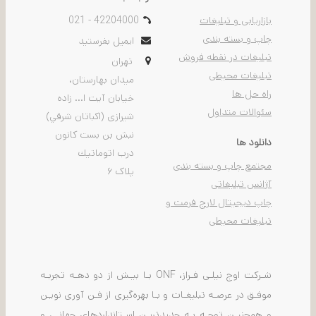
بازاریابی و تبلیغات
021 - 42204000
چاپ و بسته بندی
ایمیل بفرستید
تبلیغات در نقطه فروش
تهران
تبلیغات محیطی
ميدان بهارستان،
راه حل ها
خيابان آیت ا... زاده
سئوالات متداول
شیرازی (اكباتان شرقي)
نبش بن بست كانون
دانلود ها
درب اتوماتيك
مجتمع چاپ و بسته بندی
پلاک ۶
آژانس تبلیغاتی
چاپ دیجیتال لارج فرمت و
تبلیغات محیطی
شـرکت اوج نیلـی فـراز، ONF بـا بیـش از دو دهـه تجربـه
موفـق در عرصـه تبلیغـات و بـا بهره‌گیری از فـن آوری نویـن
و همچنیـن توجـه بـه جدیدتریـن اسـتانداردهای جهانـی و