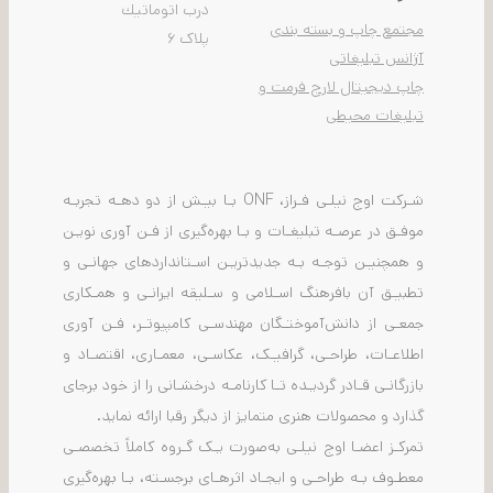
درب اتوماتيك
مجتمع چاپ و بسته بندی
پلاک ۶
آژانس تبلیغاتی
چاپ دیجیتال لارج فرمت و
تبلیغات محیطی
شـرکت اوج نیلـی فـراز، ONF بـا بیـش از دو دهـه تجربـه
موفـق در عرصـه تبلیغـات و بـا بهره‌گیری از فـن آوری نویـن
و همچنیـن توجـه بـه جدیدتریـن اسـتانداردهای جهانـی و
تطبیـق آن بافرهنگ اسـلامی و سـلیقه ایرانـی و همـکاری
جمعـی از دانش‌آموختـگان مهندسـی کامپیوتـر، فـن آوری
اطلاعـات، طراحـی، گرافیـک، عکاسـی، معمـاری، اقتصـاد و
بازرگانـی قـادر گردیـده تـا کارنامـه درخشـانی را از خود برجای
گذارد و محصولات هنری متمایز از دیگر رقبا ارائه نماید.
تمرکـز اعضـا اوج نیلـی به‌صورت یـک گـروه کاملاً تخصصـی
معطـوف بـه طراحـی و ایجـاد اثرهـای برجسـته، بـا بهره‌گیری