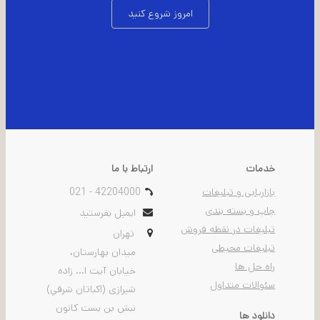
امروز شروع کنید
خدمات
ارتباط با ما
بازاریابی و تبلیغات
021 - 42204000
چاپ و بسته بندی
ایمیل بفرستید
تبلیغات در نقطه فروش
تهران
تبلیغات محیطی
ميدان بهارستان،
راه حل ها
خيابان آیت ا... زاده
سئوالات متداول
شیرازی (اكباتان شرقي)
نبش بن بست كانون
دانلود ها