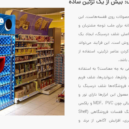
 بیش از یک تزئین ساده
حصولات روی قفسه‌هاست. این
انه برای جلب توجه مشتریان و
صلی شلف درسینگ، ایجاد یک
وش است. این فرآیند می‌تواند
ن عناصر تزئینی، استفاده از
 باشد.
 به چه معناست؟ به استفاده
 وابلرها، دیوایدرها، شلف فریم
فروشگاه‌ها شلف درسینگ یا
مول این ابزارها دارای نور و
طراحی‌های خاص گرافیکی بوده و از متریالی چون MDF، PVC و پلکسی
در تهیه آنان استفاده می‌گردد. درسینگ قفسات فروشگاهی (Shelf
بصری، افزایش آگاهی از برند و