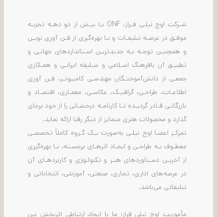
شـرکت اوج نیلـی فـراز، ONF بـا بیـش از دو دهـه تجربـه
موفـق در عرصـه تبلیغـات و بـا بهره‌گیری از فـن آوری نویـن
و همچنیـن توجـه بـه جدیدتریـن اسـتانداردهای جهانـی و
تطبیـق آن بافرهنگ اسـلامی و سـلیقه ایرانـی و همـکاری
جمعـی از دانش‌آموختـگان مهندسـی کامپیوتـر، فـن آوری
اطلاعـات، طراحـی، گرافیـک، عکاسـی، معمـاری، اقتصـاد و
بازرگانـی قـادر گردیـده تـا کارنامـه درخشـانی را از خود برجای
گذارد و محصولات هنری متمایز از دیگر رقبا ارائه نماید.
تمرکـز اعضـا اوج نیلـی به‌صورت یـک گـروه کاملاً تخصصـی
معطـوف بـه طراحـی و ایجـاد اثرهـای برجسـته، بـا بهره‌گیری
از آخریـن دسـتاوردهای هنـر و تکنولـوژی و کاربردهـای آن
در عرصه‌های اداری، تجاری، صنعتی، آموزشی، انتخاباتی و
تبلیغاتی می‌باشد.
مأموریت اوج نیلی فراز: ما با ایجاد ارتباطی اثربخش بین