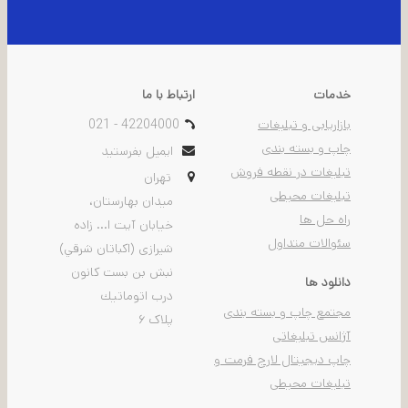
خدمات
ارتباط با ما
بازاریابی و تبلیغات
021 - 42204000
چاپ و بسته بندی
ایمیل بفرستید
تبلیغات در نقطه فروش
تهران
تبلیغات محیطی
ميدان بهارستان،
راه حل ها
خيابان آیت ا... زاده
سئوالات متداول
شیرازی (اكباتان شرقي)
نبش بن بست كانون
دانلود ها
درب اتوماتيك
مجتمع چاپ و بسته بندی
پلاک ۶
آژانس تبلیغاتی
چاپ دیجیتال لارج فرمت و
تبلیغات محیطی