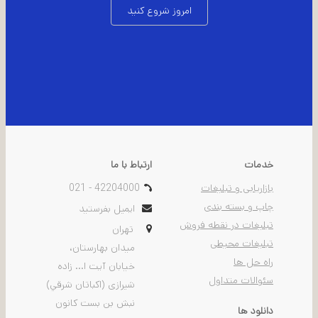
امروز شروع کنید
خدمات
ارتباط با ما
بازاریابی و تبلیغات
021 - 42204000
چاپ و بسته بندی
ایمیل بفرستید
تبلیغات در نقطه فروش
تهران
تبلیغات محیطی
ميدان بهارستان،
راه حل ها
خيابان آیت ا... زاده
سئوالات متداول
شیرازی (اكباتان شرقي)
نبش بن بست كانون
دانلود ها