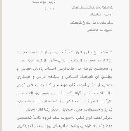
درب اتوماتيك
مجتمع چاپ و بسته بندی
پلاک ۶
آژانس تبلیغاتی
چاپ دیجیتال لارج فرمت و
تبلیغات محیطی
شـرکت اوج نیلـی فـراز، ONF بـا بیـش از دو دهـه تجربـه
موفـق در عرصـه تبلیغـات و بـا بهره‌گیری از فـن آوری نویـن
و همچنیـن توجـه بـه جدیدتریـن اسـتانداردهای جهانـی و
تطبیـق آن بافرهنگ اسـلامی و سـلیقه ایرانـی و همـکاری
جمعـی از دانش‌آموختـگان مهندسـی کامپیوتـر، فـن آوری
اطلاعـات، طراحـی، گرافیـک، عکاسـی، معمـاری، اقتصـاد و
بازرگانـی قـادر گردیـده تـا کارنامـه درخشـانی را از خود برجای
گذارد و محصولات هنری متمایز از دیگر رقبا ارائه نماید.
تمرکـز اعضـا اوج نیلـی به‌صورت یـک گـروه کاملاً تخصصـی
معطـوف بـه طراحـی و ایجـاد اثرهـای برجسـته، بـا بهره‌گیری