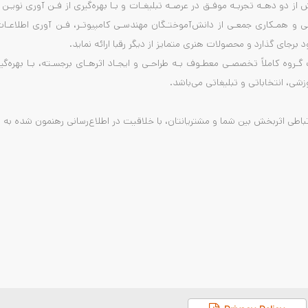
 نیلـی فـراز، ONF بـا بیـش از دو دهـه تجربـه موفـق در عرصـه تبلیغـات و بـا بهره‌گیری از فـ
ی و همـکاری جمعـی از دانش‌آموختـگان مهندسـی کامپیوتـر، فـن آوری اطلاعـات، 
ود برجای گذارد و محصولات هنری متمایز از دیگر رقبا ارائه نماید.
 گـروه کاملاً تخصصـی معطـوف بـه طراحـی و ایجـاد اثرهـای برجسـته، بـا بهره‌گی
شی، انتخاباتی و تبلیغاتی می‌باشد.
ارتباطی اثربخش بین شما و مشتریانتان، با خلاقیت در اطلاع‌رسانی رهنمون شده به ش