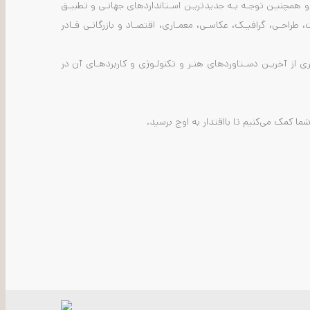
ن آوری نویـن و همچنیـن توجـه بـه جدیدتریـن اسـتانداردهای جهانـی و تطبیـق
طراحـی، گرافیـک، عکاسـی، معمـاری، اقتصـاد و بازرگانـی قـادر
ری از آخریـن دسـتاوردهای هنـر و تکنولـوژی و کاربردهـای آن در
ما کمک می‌کنیم تا بااقتدار به اوج برسید.