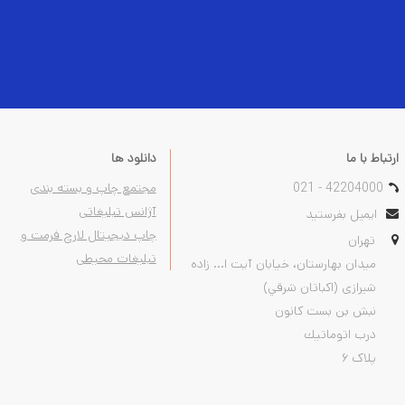
ارتباط با ما
دانلود ها
021 - 42204000
مجتمع چاپ و بسته بندی
آژانس تبلیغاتی
ایمیل بفرستید
چاپ دیجیتال لارج فرمت و
تهران
تبلیغات محیطی
ميدان بهارستان، خيابان آیت ا... زاده
شیرازی (اكباتان شرقي)
نبش بن بست كانون
درب اتوماتيك
پلاک ۶