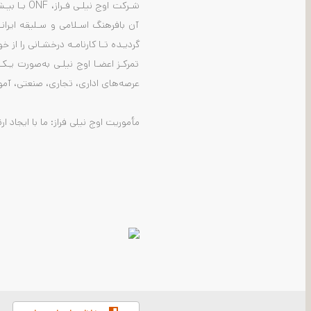
شـرکت اوج
آن بافرهنگ اسـلامی و سـلیقه ایرانـ
گردیـده تـا کارنامـه درخشـانی را از خ
تمرکـز اعضـا اوج نیلـی به‌صورت یـک
عرصه‌های اداری، تجاری، صنعتی، آموز
مأموریت اوج نیلی فراز: ما با ایجاد 