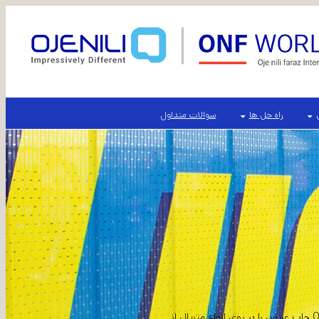
راه حل ها
سوالات متداول
به دنبال جایگزینی مقرون به صرفه برای بنرهای رایج جهت استفاده در یک منطقه بادخیز هستید؟ OJENILI چاپ عریض را بر روی انواع متریال از