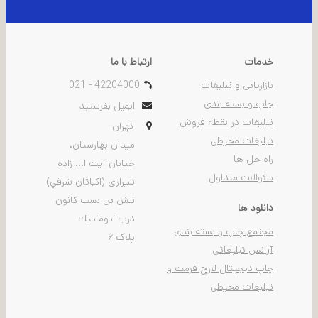
خدمات
ارتباط با ما
بازاریابی و تبلیغات
021 - 42204000
چاپ و بسته بندی
ایمیل بفرستید
تبلیغات در نقطه فروش
تهران
تبلیغات محیطی
ميدان بهارستان،
راه حل ها
خيابان آیت ا... زاده
سئوالات متداول
شیرازی (اكباتان شرقي)
نبش بن بست كانون
دانلود ها
درب اتوماتيك
مجتمع چاپ و بسته بندی
پلاک ۶
آژانس تبلیغاتی
چاپ دیجیتال لارج فرمت و
تبلیغات محیطی