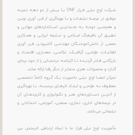
شـرکت اوج نیلـی فـراز، ONF بـا بیـش از دو دهـه تجربـه
موفـق در عرصـه تبلیغـات و بـا بهره‌گیری از فـن آوری نویـن
و همچنیـن توجـه بـه جدیدتریـن اسـتانداردهای جهانـی و
تطبیـق آن بافرهنگ اسـلامی و سـلیقه ایرانـی و همـکاری
جمعـی از دانش‌آموختـگان مهندسـی کامپیوتـر، فـن آوری
اطلاعـات، طراحـی، گرافیـک، عکاسـی، معمـاری، اقتصـاد و
بازرگانـی قـادر گردیـده تـا کارنامـه درخشـانی را از خود برجای
گذارد و محصولات هنری متمایز از دیگر رقبا ارائه نماید.
تمرکـز اعضـا اوج نیلـی به‌صورت یـک گـروه کاملاً تخصصـی
معطـوف بـه طراحـی و ایجـاد اثرهـای برجسـته، بـا بهره‌گیری
از آخریـن دسـتاوردهای هنـر و تکنولـوژی و کاربردهـای آن
در عرصه‌های اداری، تجاری، صنعتی، آموزشی، انتخاباتی و
تبلیغاتی می‌باشد.
مأموریت اوج نیلی فراز: ما با ایجاد ارتباطی اثربخش بین