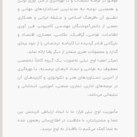
موفـق در عرصـه تبلیغـات و بـا بهره‌گیری از فـن آوری نویـن
و همچنیـن توجـه بـه جدیدتریـن اسـتانداردهای جهانـی و
تطبیـق آن بافرهنگ اسـلامی و سـلیقه ایرانـی و همـکاری
جمعـی از دانش‌آموختـگان مهندسـی کامپیوتـر، فـن آوری
اطلاعـات، طراحـی، گرافیـک، عکاسـی، معمـاری، اقتصـاد و
بازرگانـی قـادر گردیـده تـا کارنامـه درخشـانی را از خود برجای
گذارد و محصولات هنری متمایز از دیگر رقبا ارائه نماید.
تمرکـز اعضـا اوج نیلـی به‌صورت یـک گـروه کاملاً تخصصـی
معطـوف بـه طراحـی و ایجـاد اثرهـای برجسـته، بـا بهره‌گیری
از آخریـن دسـتاوردهای هنـر و تکنولـوژی و کاربردهـای آن
در عرصه‌های اداری، تجاری، صنعتی، آموزشی، انتخاباتی و
تبلیغاتی می‌باشد.
مأموریت اوج نیلی فراز: ما با ایجاد ارتباطی اثربخش بین
شما و مشتریانتان، با خلاقیت در اطلاع‌رسانی رهنمون شده
به شما کمک می‌کنیم تا بااقتدار به اوج برسید.