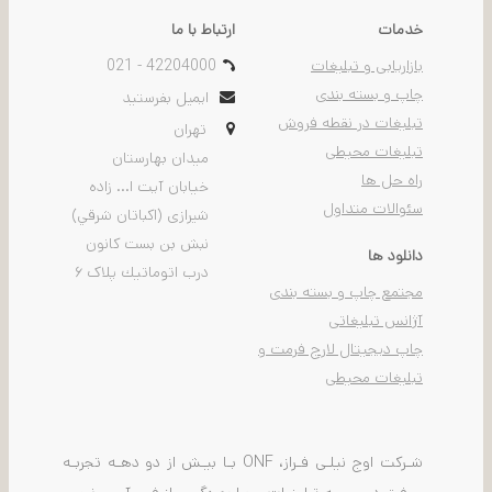
خدمات
ارتباط با ما
بازاریابی و تبلیغات
021 - 42204000
چاپ و بسته بندی
ایمیل بفرستید
تبلیغات در نقطه فروش
تهران
تبلیغات محیطی
ميدان بهارستان
راه حل ها
خيابان آیت ا... زاده
سئوالات متداول
شیرازی (اكباتان شرقي)
نبش بن بست كانون
دانلود ها
درب اتوماتيك پلاک ۶
مجتمع چاپ و بسته بندی
آژانس تبلیغاتی
چاپ دیجیتال لارج فرمت و
تبلیغات محیطی
شـرکت اوج نیلـی فـراز، ONF بـا بیـش از دو دهـه تجربـه