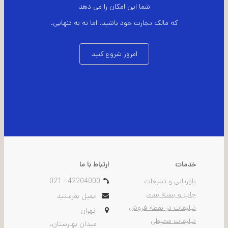
شما این امکان را می دهد
که مالک تجارت خود باشید. اما نه به تنهایی.
امروز شروع کنید
خدمات
ارتباط با ما
بازاریابی و تبلیغات
021 - 42204000
چاپ و بسته بندی
ایمیل بفرستید
تبلیغات در نقطه فروش
تهران
تبلیغات محیطی
ميدان بهارستان،