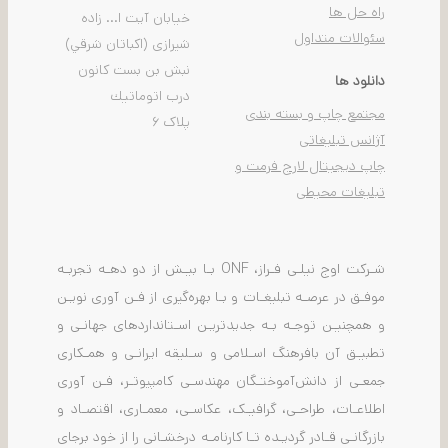
راه حل ها
خيابان آیت ا... زاده
سئوالات متداول
شیرازی (اكباتان شرقي)
نبش بن بست كانون
دانلود ها
درب اتوماتيك
مجتمع چاپ و بسته بندی
پلاک ۶
آژانس تبلیغاتی
چاپ دیجیتال لارج فرمت و
تبلیغات محیطی
شـرکت اوج نیلـی فـراز، ONF بـا بیـش از دو دهـه تجربـه
موفـق در عرصـه تبلیغـات و بـا بهره‌گیری از فـن آوری نویـن
و همچنیـن توجـه بـه جدیدتریـن اسـتانداردهای جهانـی و
تطبیـق آن بافرهنگ اسـلامی و سـلیقه ایرانـی و همـکاری
جمعـی از دانش‌آموختـگان مهندسـی کامپیوتـر، فـن آوری
اطلاعـات، طراحـی، گرافیـک، عکاسـی، معمـاری، اقتصـاد و
بازرگانـی قـادر گردیـده تـا کارنامـه درخشـانی را از خود برجای