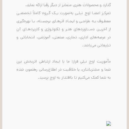
گذارد و محصولات هنری متمایز از دیگر رقبا ارائه نماید.
تمرکـز اعضـا اوج نیلـی به‌صورت یـک گـروه کاملاً تخصصـی
معطـوف بـه طراحـی و ایجـاد اثرهـای برجسـته، بـا بهره‌گیری
از آخریـن دسـتاوردهای هنـر و تکنولـوژی و کاربردهـای آن
در عرصه‌های اداری، تجاری، صنعتی، آموزشی، انتخاباتی و
تبلیغاتی می‌باشد.
مأموریت اوج نیلی فراز: ما با ایجاد ارتباطی اثربخش بین
شما و مشتریانتان، با خلاقیت در اطلاع‌رسانی رهنمون شده
به شما کمک می‌کنیم تا بااقتدار به اوج برسید.