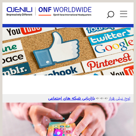
اوج نیلی فراز
بازاریابی شبکه های اجتماعی
->
->
->