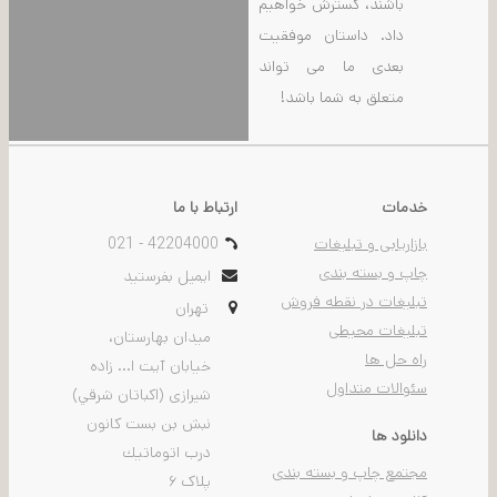
باشند، گسترش خواهیم
داد. داستان موفقیت
بعدی ما می تواند
متعلق به شما باشد!
خدمات
ارتباط با ما
بازاریابی و تبلیغات
021 - 42204000
چاپ و بسته بندی
ایمیل بفرستید
تبلیغات در نقطه فروش
تهران
تبلیغات محیطی
ميدان بهارستان،
راه حل ها
خيابان آیت ا... زاده
سئوالات متداول
شیرازی (اكباتان شرقي)
نبش بن بست كانون
دانلود ها
درب اتوماتيك
مجتمع چاپ و بسته بندی
پلاک ۶