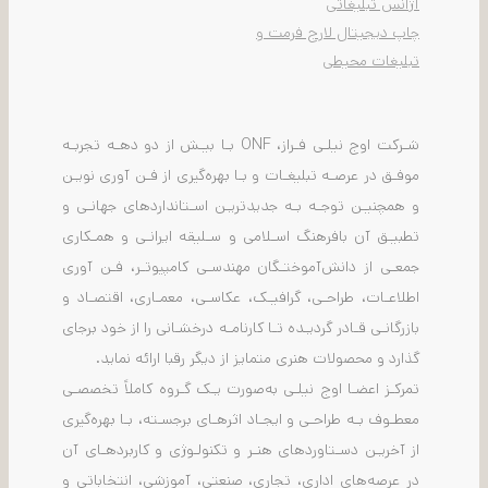
آژانس تبلیغاتی
چاپ دیجیتال لارج فرمت و
تبلیغات محیطی
شـرکت اوج نیلـی فـراز، ONF بـا بیـش از دو دهـه تجربـه
موفـق در عرصـه تبلیغـات و بـا بهره‌گیری از فـن آوری نویـن
و همچنیـن توجـه بـه جدیدتریـن اسـتانداردهای جهانـی و
تطبیـق آن بافرهنگ اسـلامی و سـلیقه ایرانـی و همـکاری
جمعـی از دانش‌آموختـگان مهندسـی کامپیوتـر، فـن آوری
اطلاعـات، طراحـی، گرافیـک، عکاسـی، معمـاری، اقتصـاد و
بازرگانـی قـادر گردیـده تـا کارنامـه درخشـانی را از خود برجای
گذارد و محصولات هنری متمایز از دیگر رقبا ارائه نماید.
تمرکـز اعضـا اوج نیلـی به‌صورت یـک گـروه کاملاً تخصصـی
معطـوف بـه طراحـی و ایجـاد اثرهـای برجسـته، بـا بهره‌گیری
از آخریـن دسـتاوردهای هنـر و تکنولـوژی و کاربردهـای آن
در عرصه‌های اداری، تجاری، صنعتی، آموزشی، انتخاباتی و