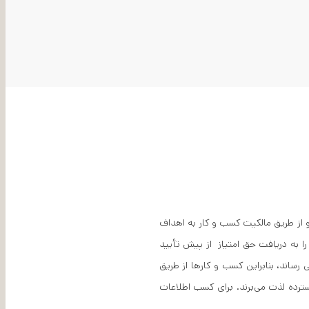
 کنند و از طریق مالکیت کسب و کار به اهداف
ا به دریافت حق امتیاز از پیش تأیید
ه و یا به تبدیل کسب‌وکارهای موجودشان به یک شرکت چاپ HAMCHAP B2B یاری می رساند، بنابراین کسب و کارها از طریق
فیف‌های گسترده لذت می‌برند. برای کسب اطلاعات