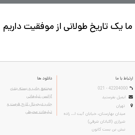
ما یک تاریخ طولانی از موفقیت داریم
ارتباط با ما
دانلود ها
021 - 42204000
مجتمع چاپ و بسته بندی
آژانس تبلیغاتی
ایمیل بفرستید
چاپ دیجیتال لارج فرمت و
تهران
تبلیغات محیطی
ميدان بهارستان، خيابان آیت ا... زاده
شیرازی (اكباتان شرقي)
نبش بن بست كانون