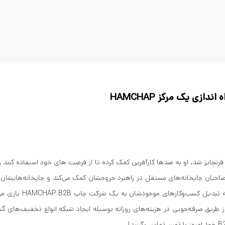
دازی یک مرکز HAMCHAP
 سال 1377 وارد صنعت فرنچایز شد. او به صدها کارآفرین کمک کرده تا از فرصت های خود استفاده
احبان چاپخانه‌های مستقل در راهبرد خروجشان کمک می‌کند و چاپخانه‌هایشان ر
شده HAMCHAP تشویق نمود
ند اثبات شده 23 ساله HAMCHAP از طریق صرفه‌جویی در هزینه‌های روزانه بوسیله ایجاد شبکه انواع تخ