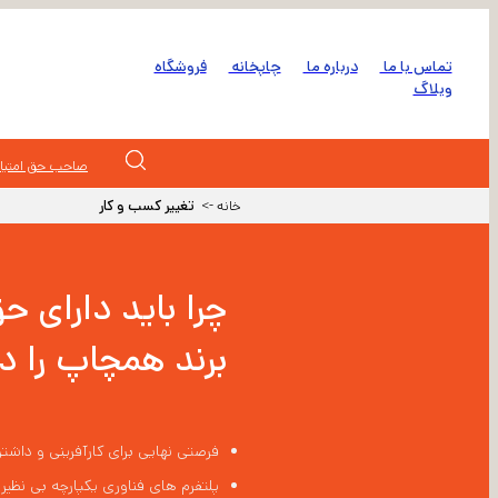
تماس با ما
درباره ما
چاپخانه
فروشگاه
وبلاگ
صاحب حق امتیاز
خانه ->
تغییر کسب و کار
برند همچاپ را د
فرصتی نهایی برای کارآفرینی و دا
پلتفرم های فناوری یکپارچه بی نظیر از جمله CRM، POS/MIS، فروش و بازاریابی خودکار، ادغام ایم